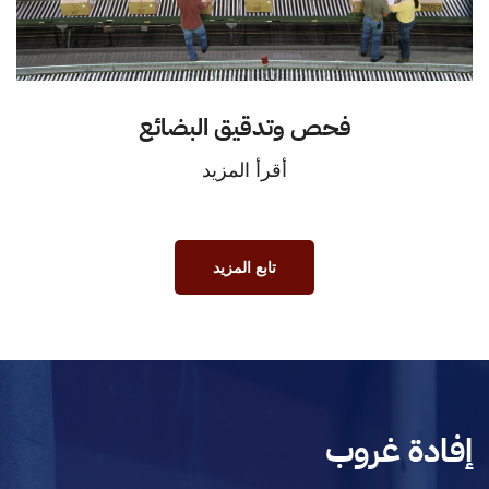
فحص وتدقيق البضائع
أقرأ المزيد
تابع المزيد
إفادة غروب