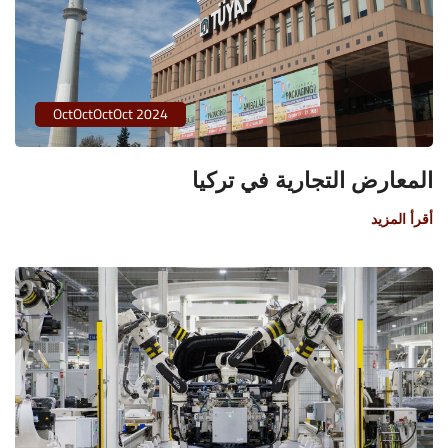
OctOctOctOct 2024
المعارض التجارية في تركيا
أقرأ المزيد