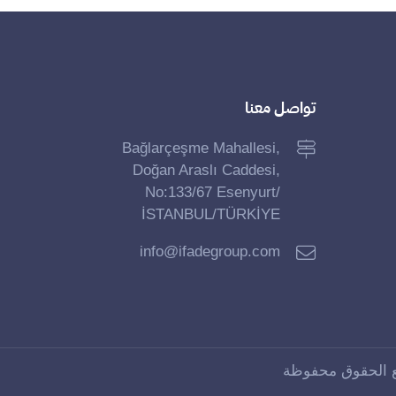
تواصل معنا
Bağlarçeşme Mahallesi,
Doğan Araslı Caddesi,
No:133/67 Esenyurt/
İSTANBUL/TÜRKİYE
info@ifadegroup.com
ÖTEK Today
developed by