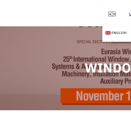
ا
ENGLISH